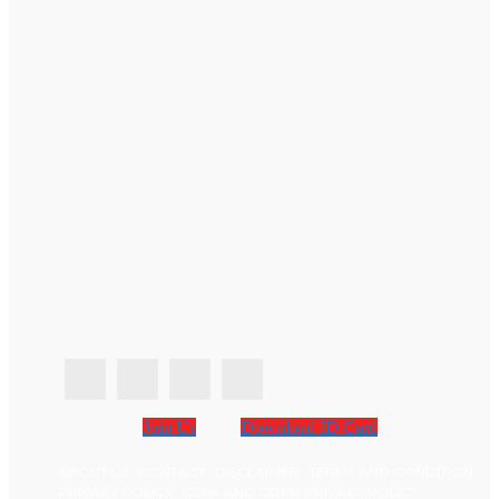
Join Us
Download ID Card
ABOUT US
CONTACT
DISCLAIMER
TERMS AND CONDITION
PRIVACY POLICY
CCPA AND GDPR PRIVACY POLICY