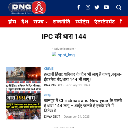
होम
देश
राज्य
राजनीति
स्पोर्ट्स
एंटरटेनमेंट
बिज़
IPC की धारा 144
- Advertisement -
CRIME
हल्द्वानी हिंसा: शनिवार के दिन भी लागू है कर्फ्यू ,स्कूल-
इंटरनेट बंद,धारा 144 भी लागू !
RIYA PANDEY
-
February 10, 2024
कानपुर
कानपुर में Christmas and New year के चलते
हैं धारा 144 लागू – आईए जानते हैं इसके बारे में
डिटेल में
DIVYA DIXIT
-
December 24, 2023
- Advertisement -