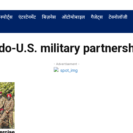
स्पोर्ट्स
एंटरटेनमेंट
बिज़नेस
ऑटोमोबाइल
गैजेट्स
टेक्नोलॉजी
do-U.S. military partners
- Advertisement -