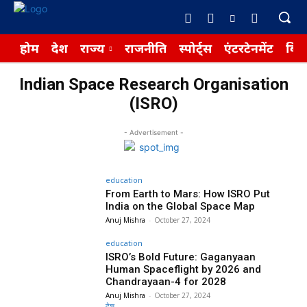
होम
देश
राज्य
राजनीति
स्पोर्ट्स
एंटरटेनमेंट
बिज़
Indian Space Research Organisation
(ISRO)
- Advertisement -
education
From Earth to Mars: How ISRO Put
India on the Global Space Map
Anuj Mishra
-
October 27, 2024
education
ISRO’s Bold Future: Gaganyaan
Human Spaceflight by 2026 and
Chandrayaan-4 for 2028
Anuj Mishra
-
October 27, 2024
देश