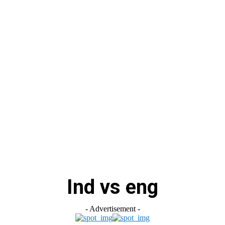
स
ऑटोमोबाइल
गैजेट्स
टेक्नोलॉजी
फेक न्यूज़ अलर्ट
राशिफल
Ind vs eng
- Advertisement -