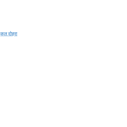
न,कल दोहरा