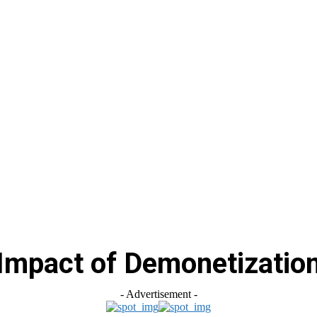
स
ऑटोमोबाइल
गैजेट्स
टेक्नोलॉजी
फेक न्यूज़ अलर्ट
राशिफल
Impact of Demonetizatio
- Advertisement -