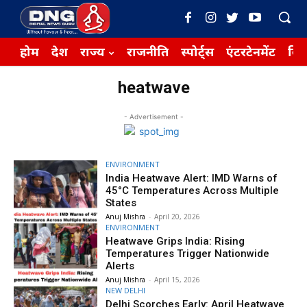
होम
देश
राज्य
राजनीति
स्पोर्ट्स
एंटरटेनमेंट
बिज़
heatwave
- Advertisement -
ENVIRONMENT
India Heatwave Alert: IMD Warns of
45°C Temperatures Across Multiple
States
Anuj Mishra
-
April 20, 2026
ENVIRONMENT
Heatwave Grips India: Rising
Temperatures Trigger Nationwide
Alerts
Anuj Mishra
-
April 15, 2026
NEW DELHI
Delhi Scorches Early: April Heatwave