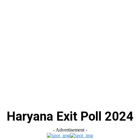
स
ऑटोमोबाइल
गैजेट्स
टेक्नोलॉजी
फेक न्यूज़ अलर्ट
राशिफल
Haryana Exit Poll 2024
- Advertisement -