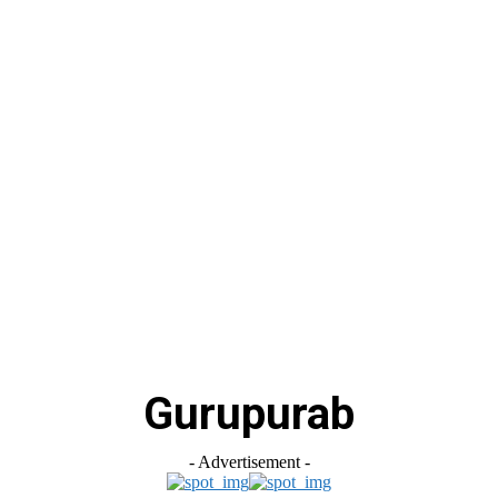
स
ऑटोमोबाइल
गैजेट्स
टेक्नोलॉजी
फेक न्यूज़ अलर्ट
राशिफल
Gurupurab
- Advertisement -