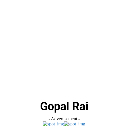
स
ऑटोमोबाइल
गैजेट्स
टेक्नोलॉजी
फेक न्यूज़ अलर्ट
राशिफल
Gopal Rai
- Advertisement -