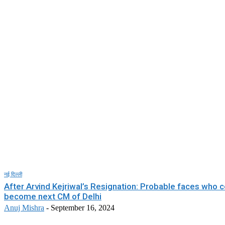
नई दिल्ली
After Arvind Kejriwal’s Resignation: Probable faces who 
become next CM of Delhi
Anuj Mishra
-
September 16, 2024