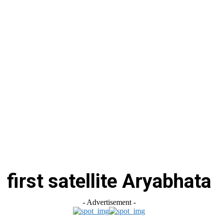
स
ऑटोमोबाइल
गैजेट्स
टेक्नोलॉजी
फेक न्यूज़ अलर्ट
राशिफल
first satellite Aryabhata
- Advertisement -