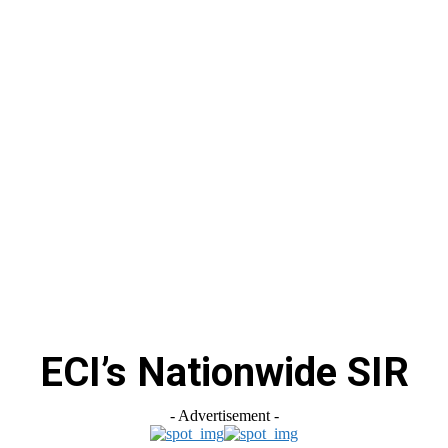
स
ऑटोमोबाइल
गैजेट्स
टेक्नोलॉजी
फेक न्यूज़ अलर्ट
राशिफल
ECI’s Nationwide SIR
- Advertisement -