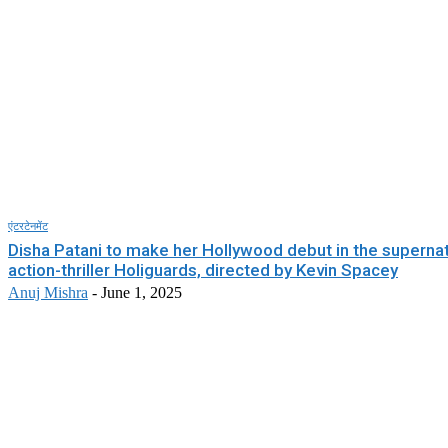
एंटरटेनमेंट
Disha Patani to make her Hollywood debut in the supernat
action-thriller Holiguards, directed by Kevin Spacey
Anuj Mishra
-
June 1, 2025