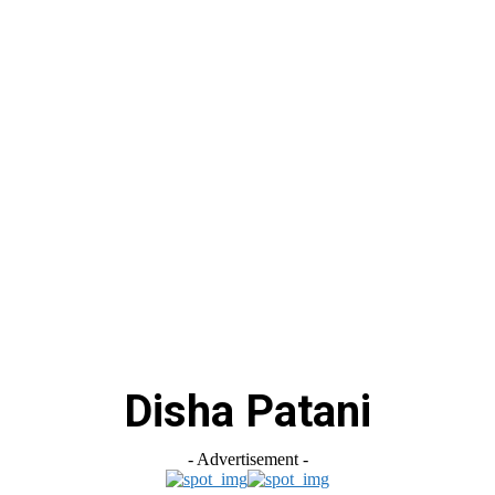
स
ऑटोमोबाइल
गैजेट्स
टेक्नोलॉजी
फेक न्यूज़ अलर्ट
राशिफल
Disha Patani
- Advertisement -