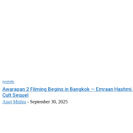
एंटरटेनमेंट
Awarapan 2 Filming Begins in Bangkok — Emraan Hashmi 
Cult Sequel
Anuj Mishra
-
September 30, 2025