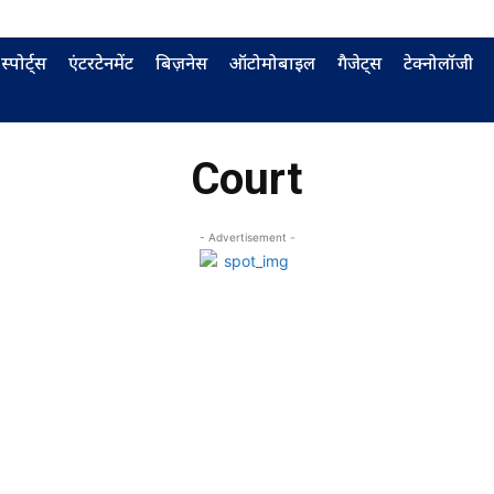
स्पोर्ट्स
एंटरटेनमेंट
बिज़नेस
ऑटोमोबाइल
गैजेट्स
टेक्नोलॉजी
Court
- Advertisement -