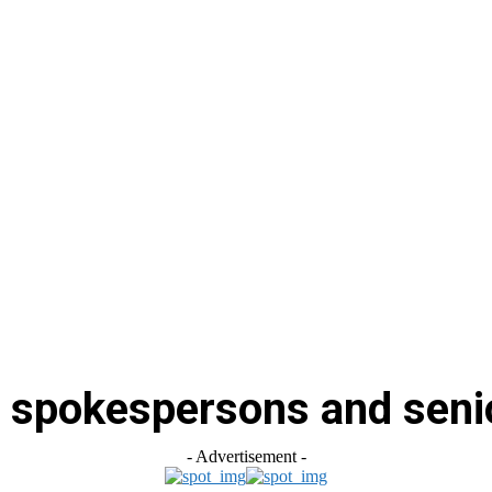
स
ऑटोमोबाइल
गैजेट्स
टेक्नोलॉजी
फेक न्यूज़ अलर्ट
राशिफल
 spokespersons and senio
- Advertisement -