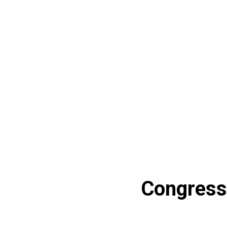
होम
देश
राज्य
राजनीति
स्पोर्ट्स
एंटरटेनमेंट
बिज़ने
Congress