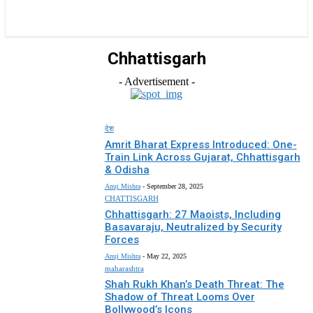
राज्य
होम
देश
राजनीति
स्पोर्ट्स
एंटरटेनमेंट
Chhattisgarh
- Advertisement -
देश
Amrit Bharat Express Introduced: One-
Train Link Across Gujarat, Chhattisgarh
& Odisha
Anuj Mishra
-
September 28, 2025
CHATTISGARH
Chhattisgarh: 27 Maoists, Including
Basavaraju, Neutralized by Security
Forces
Anuj Mishra
-
May 22, 2025
maharashtra
Shah Rukh Khan’s Death Threat: The
Shadow of Threat Looms Over
Bollywood’s Icons