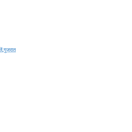
ें,गुजरात