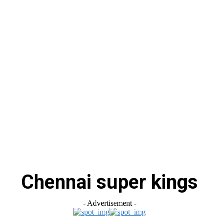
स
ऑटोमोबाइल
गैजेट्स
टेक्नोलॉजी
फेक न्यूज़ अलर्ट
राशिफल
Chennai super kings
- Advertisement -