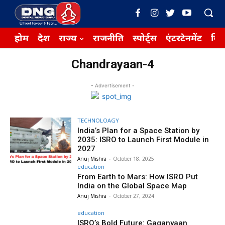
होम
देश
राज्य
राजनीति
स्पोर्ट्स
एंटरटेनमेंट
बिज़
Chandrayaan-4
- Advertisement -
TECHNOLOAGY
India’s Plan for a Space Station by
2035: ISRO to Launch First Module in
2027
Anuj Mishra
-
October 18, 2025
education
From Earth to Mars: How ISRO Put
India on the Global Space Map
Anuj Mishra
-
October 27, 2024
education
ISRO’s Bold Future: Gaganyaan