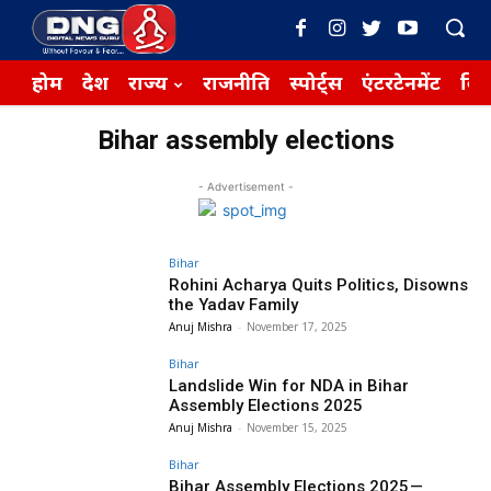
होम
देश
राज्य
राजनीति
स्पोर्ट्स
एंटरटेनमेंट
बिज़
Bihar assembly elections
- Advertisement -
Bihar
Rohini Acharya Quits Politics, Disowns
the Yadav Family
Anuj Mishra
-
November 17, 2025
Bihar
Landslide Win for NDA in Bihar
Assembly Elections 2025
Anuj Mishra
-
November 15, 2025
Bihar
Bihar Assembly Elections 2025 —