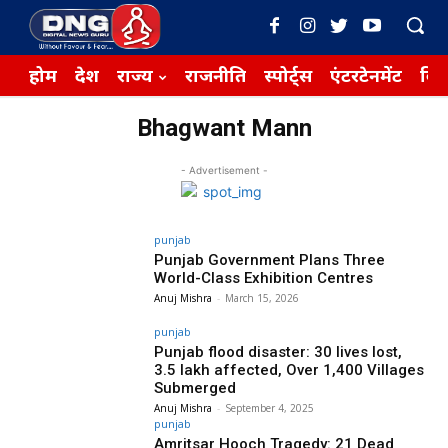
होम
देश
राज्य
राजनीति
स्पोर्ट्स
एंटरटेनमेंट
बिज़
Bhagwant Mann
- Advertisement -
punjab
Punjab Government Plans Three
World-Class Exhibition Centres
Anuj Mishra
-
March 15, 2026
punjab
Punjab flood disaster: 30 lives lost,
3.5 lakh affected, Over 1,400 Villages
Submerged
Anuj Mishra
-
September 4, 2025
punjab
Amritsar Hooch Tragedy: 21 Dead