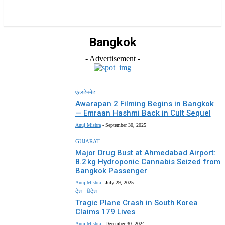
राज्य
होम
देश
राजनीति
स्पोर्ट्स
एंटरटेनमेंट
Bangkok
- Advertisement -
एंटरटेनमेंट
Awarapan 2 Filming Begins in Bangkok
— Emraan Hashmi Back in Cult Sequel
Anuj Mishra
-
September 30, 2025
GUJARAT
Major Drug Bust at Ahmedabad Airport:
8.2 kg Hydroponic Cannabis Seized from
Bangkok Passenger
Anuj Mishra
-
July 29, 2025
देश - विदेश
Tragic Plane Crash in South Korea
Claims 179 Lives
Anuj Mishra
-
December 30, 2024