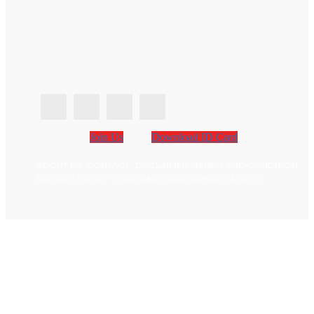
Join Us
Download ID Card
ABOUT US
CONTACT
DISCLAIMER
TERMS AND CONDITION
PRIVACY POLICY
CCPA AND GDPR PRIVACY POLICY