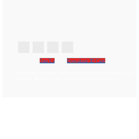
Join Us
Download ID Card
ABOUT US
CONTACT
DISCLAIMER
TERMS AND CONDITION
PRIVACY POLICY
CCPA AND GDPR PRIVACY POLICY