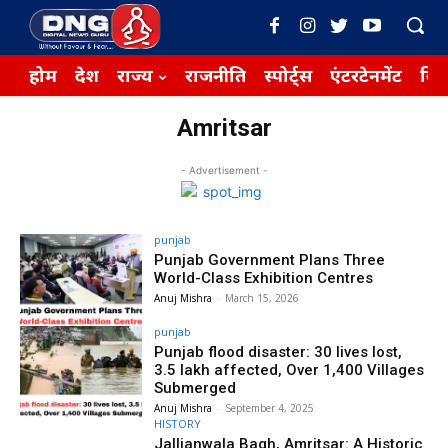
होम
देश
राज्य
राजनीति
स्पोर्ट्स
एंटरटेनमेंट
बिज़
Amritsar
- Advertisement -
punjab
Punjab Government Plans Three
World-Class Exhibition Centres
Anuj Mishra
-
March 15, 2026
punjab
Punjab flood disaster: 30 lives lost,
3.5 lakh affected, Over 1,400 Villages
Submerged
Anuj Mishra
-
September 4, 2025
HISTORY
Jallianwala Bagh, Amritsar: A Historic