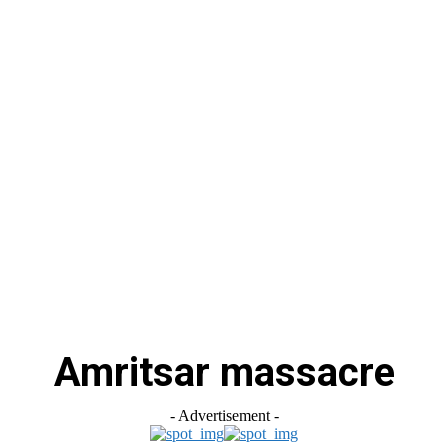
स
ऑटोमोबाइल
गैजेट्स
टेक्नोलॉजी
फेक न्यूज़ अलर्ट
राशिफल
Amritsar massacre
- Advertisement -