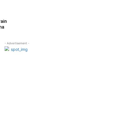
rain
ha
- Advertisement -