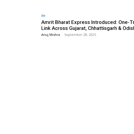
देश
Amrit Bharat Express Introduced: One-T
Link Across Gujarat, Chhattisgarh & Odis
Anuj Mishra
-
September 28, 2025