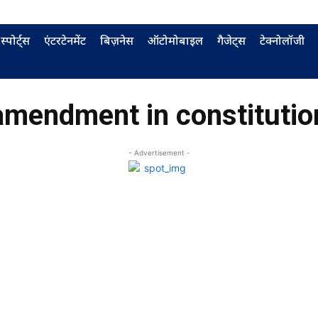
स्पोर्ट्स
एंटरटेनमेंट
बिज़नेस
ऑटोमोबाइल
गैजेट्स
टेक्नोलॉजी
amendment in constitutio
- Advertisement -