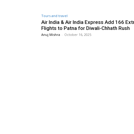
Tours and travel
Air India & Air India Express Add 166 Ext
Flights to Patna for Diwali-Chhath Rush
Anuj Mishra
-
October 16, 2025