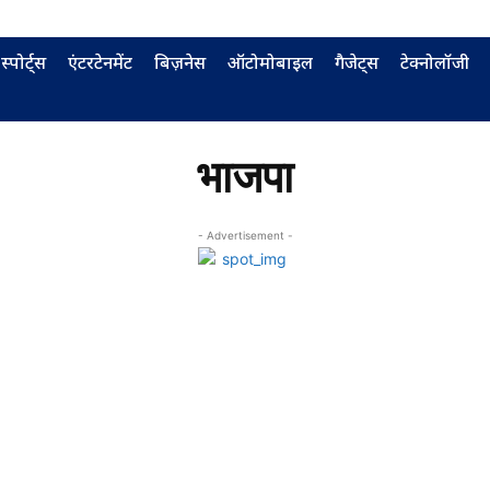
स्पोर्ट्स
एंटरटेनमेंट
बिज़नेस
ऑटोमोबाइल
गैजेट्स
टेक्नोलॉजी
भाजपा
- Advertisement -