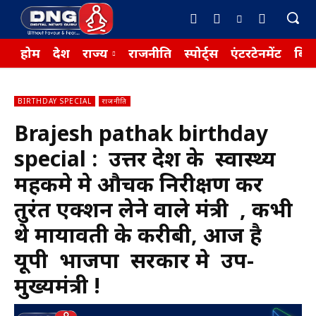
होम
देश
राज्य
राजनीति
स्पोर्ट्स
एंटरटेनमेंट
बिज़
BIRTHDAY SPECIAL
राजनीति
Brajesh pathak birthday
special : उत्तर प्रदेश के स्वास्थ्य
महकमे मे औचक निरीक्षण कर
तुरंत एक्शन लेने वाले मंत्री , कभी
थे मायावती के करीबी, आज है
यूपी भाजपा सरकार मे उप-
मुख्यमंत्री !