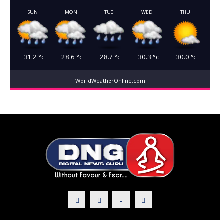
SUN
MON
TUE
WED
THU
31.2
°c
28.6
°c
28.7
°c
30.3
°c
30.0
°c
WorldWeatherOnline.com