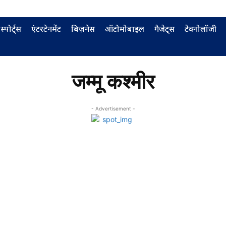
स्पोर्ट्स
एंटरटेनमेंट
बिज़नेस
ऑटोमोबाइल
गैजेट्स
टेक्नोलॉजी
जम्मू कश्मीर
- Advertisement -