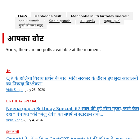
TAGS
Mehbooba Mufti
Mehbooba Mufti birthday special :
rahul gandhi
Sonia gandhi
जम्मू कश्मीर
महबूबा मुफ्ती
मुफ्ती मोहम्मद सईद
आपका वोट
Sorry, there are no polls available at the moment.
देश
CJP के हालिया विरोध प्रदर्शन के बाद, मोदी सरकार के दौरान हुए प्रमुख आंदोलनों
का निष्पक्ष विश्लेषण”
Vidit Singh
-
July 26, 2026
BIRTHDAY SPECIAL
Neena gupta Birthday Special: 67 साल की हुईं नीना गुप्ता, जाने कैस
रहा ” पंचायत “की “मंजु देवी” का संघर्ष से स्टारडम तक...
Vidit Singh
-
July 4, 2026
टेक्नोलॉजी
OpenAI ने लॉन्च किया ChatGPT Agent: AI की दुनिया में आया नया