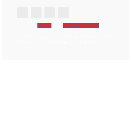
Join Us
Download ID Card
ABOUT US
CONTACT
DISCLAIMER
TERMS AND CONDITION
PRIVACY POLICY
CCPA AND GDPR PRIVACY POLICY