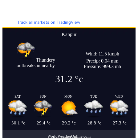
Track all markets on TradingView
Kanpur
Wind: 11.5 kmph
Thundery
Precip: 0.04 mm
outbreaks in nearby
Pressure: 999.3 mb
31.2
°c
SAT
SUN
MON
TUE
WED
30.1
°c
29.4
°c
29.2
°c
28.8
°c
27.3
°c
WorldWeatherOnline.com