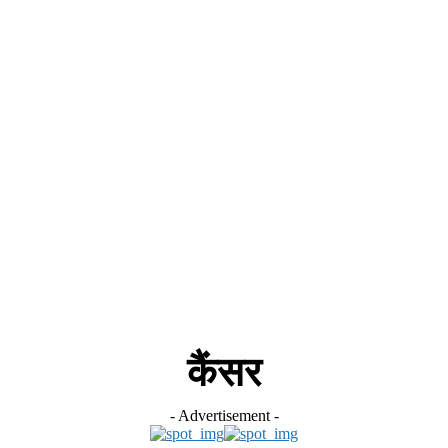
स
ऑटोमोबाइल
गैजेट्स
टेक्नोलॉजी
फेक न्यूज़ अलर्ट
राशिफल
कैंसर
- Advertisement -