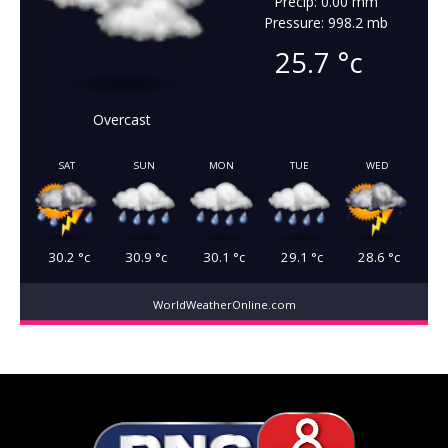
Precip: 0.00 mm
Pressure: 998.2 mb
25.7
°c
Overcast
SAT
SUN
MON
TUE
WED
30.2
°c
30.9
°c
30.1
°c
29.1
°c
28.6
°c
WorldWeatherOnline.com