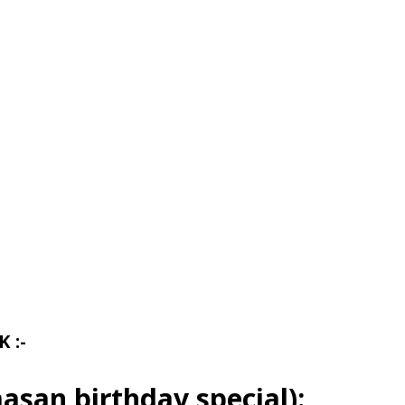
Share
 :-
 Haasan birthday special):