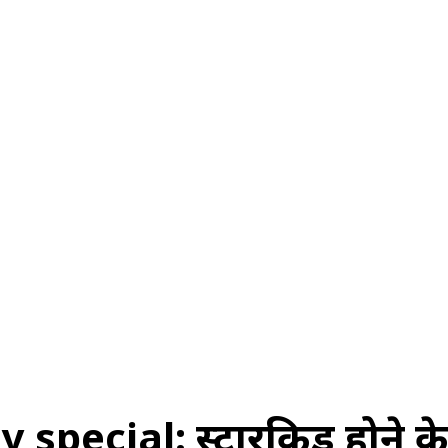
स
ऑटोमोबाइल
गैजेट्स
टेक्नोलॉजी
फेक न्यूज़ अलर्ट
राशिफल
special: स्टारकिड होने के