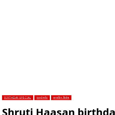
होम
देश
राज्य
राजनीति
स्पोर्ट्स
एंटरटेनमेंट
बिज़ने
BIRTHDAY SPECIAL
एंटरटेनमेंट
जन्मदिन विशेष
Shruti Haasan birthday 