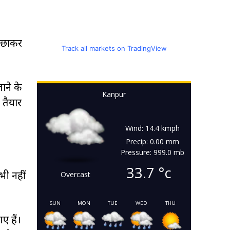
बिछाकर
Track all markets on TradingView
ाने के
Kanpur
तैयार
Wind: 14.4 kmph
Precip: 0.00 mm
Pressure: 999.0 mb
33.7
°c
भी नहीं
Overcast
SUN
MON
TUE
WED
THU
 हैं।