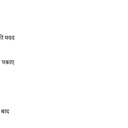
 की मदद
ोट पकाए
े बाद