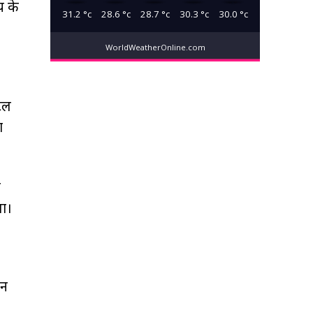
य के
31.2
°c
28.6
°c
28.7
°c
30.3
°c
30.0
°c
WorldWeatherOnline.com
ंटल
ा
ी
गा।
जन