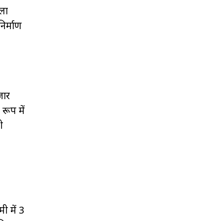
ेला
िर्माण
जार
 रूप में
ी
ी में 3