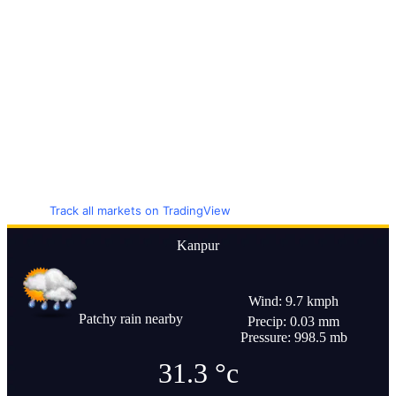
Track all markets on TradingView
Kanpur
Wind: 9.7 kmph
Patchy rain nearby
Precip: 0.03 mm
Pressure: 998.5 mb
31.3
°c