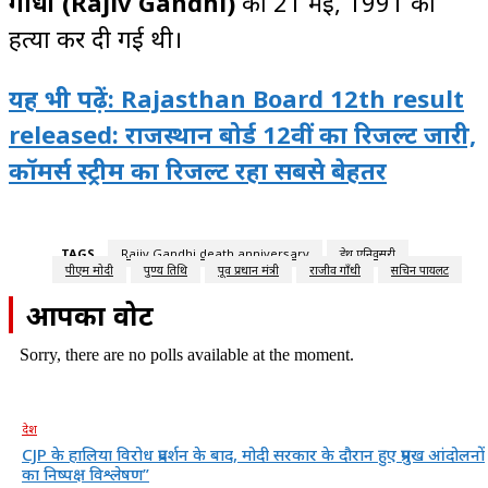
गाँधी
(Rajiv Gandhi)
की 21 मई, 1991 को
हत्या कर दी गई थी।
यह भी पढ़ें: Rajasthan Board 12th result
released: राजस्थान बोर्ड 12वीं का रिजल्ट जारी,
कॉमर्स स्ट्रीम का रिजल्ट रहा सबसे बेहतर
TAGS
Rajiv Gandhi death anniversary
डेथ एनिवर्सरी
पीएम मोदी
पुण्य तिथि
पूर्व प्रधान मंत्री
राजीव गाँधी
सचिन पायलट
आपका वोट
Sorry, there are no polls available at the moment.
देश
CJP के हालिया विरोध प्रदर्शन के बाद, मोदी सरकार के दौरान हुए प्रमुख आंदोलनों
का निष्पक्ष विश्लेषण”