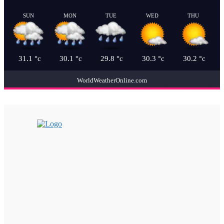
SUN
MON
TUE
WED
THU
31.1
°c
30.1
°c
29.8
°c
30.3
°c
30.2
°c
WorldWeatherOnline.com