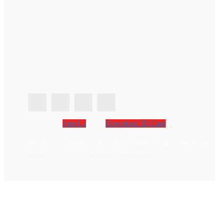
Join Us
Download ID Card
ABOUT US
CONTACT
DISCLAIMER
TERMS AND CONDITION
PRIVACY POLICY
CCPA AND GDPR PRIVACY POLICY