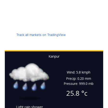
Track all markets on TradingView
Kanpur
Wind: 5.8 kmph
Precip: 0.20 mm
Pressure: 999.0 mb
25.8
°c
Light rain shower