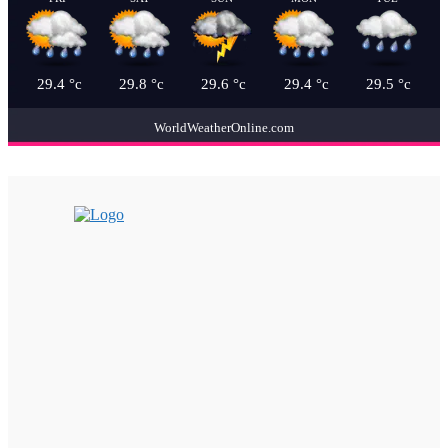
29.4
°c
29.8
°c
29.6
°c
29.4
°c
29.5
°c
WorldWeatherOnline.com