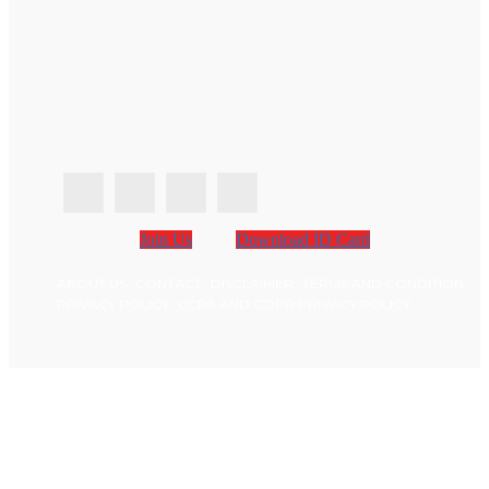
Join Us
Download ID Card
ABOUT US
CONTACT
DISCLAIMER
TERMS AND CONDITION
PRIVACY POLICY
CCPA AND GDPR PRIVACY POLICY