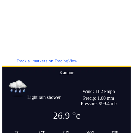
Track all markets on TradingView
Kanpur
Wind: 11.2 kmph
Light rain shower
Precip: 1.00 mm
Pressure: 999.4 mb
26.9
°c
FRI
SAT
SUN
MON
TUE