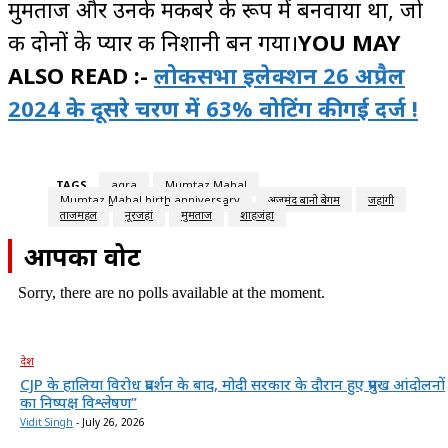
मुमताज और उनके मकबरे के रूप में बनवाया था, जो
की दोनों के प्यार की निशानी बन गया।
YOU MAY
ALSO READ :-
लोकसभा इलेक्शन 26 अप्रैल
2024 के दूसरे चरण में 63% वोटिंग की गई दर्ज !
TAGS
agra
Mumtaz Mahal
Mumtaz Mahal birth anniversary
अर्जुमंद बानो बेगम
जहांगी
ताजमहल
नूरजहां
मुमताज
शाहजंहा
आपका वोट
Sorry, there are no polls available at the moment.
देश
CJP के हालिया विरोध प्रदर्शन के बाद, मोदी सरकार के दौरान हुए प्रमुख आंदोलनों
का निष्पक्ष विश्लेषण”
Vidit Singh
-
July 26, 2026