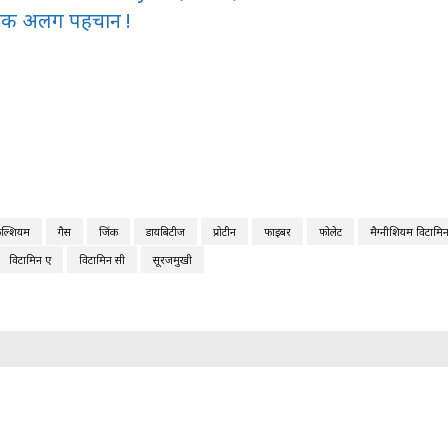
थी एक अलग पहचान !
ैल्शियम
गैस
जिंक
डायबिटीज
प्रोटीन
फाइबर
फोलेट
मैग्नीशियम विटामिन
विटामिन ए
विटामिन सी
सूरजमुखी