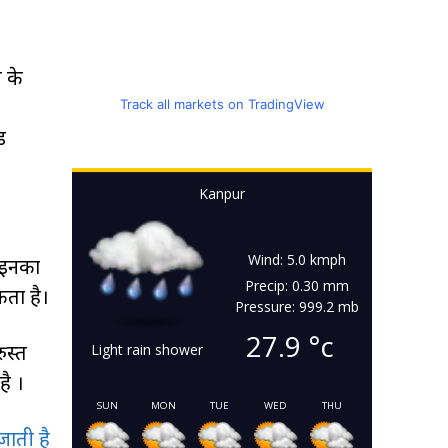
 के
Track all markets on TradingView
ड
Kanpur
Wind: 5.0 kmph
ि इनका
Precip: 0.30 mm
ता है।
Pressure: 999.2 mb
27.9
°c
ुस्त
Light rain shower
है ।
SUN
MON
TUE
WED
THU
ाती है