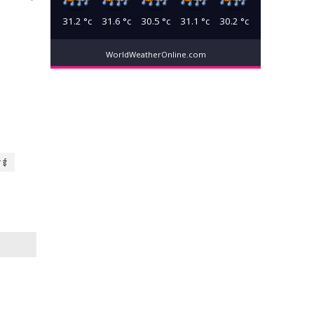
31.2
°c
31.6
°c
30.5
°c
31.1
°c
30.2
°c
WorldWeatherOnline.com
 ई