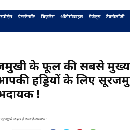
स्पोर्ट्स
एंटरटेनमेंट
बिज़नेस
ऑटोमोबाइल
गैजेट्स
टेक्नोलॉजी
रजमुखी के फूल की सबसे मुख्य
पकी हड्डियों के लिए सूरजम
ाभदायक !
ए सूरजमुखी का फूल हो सकता है लाभदायक !