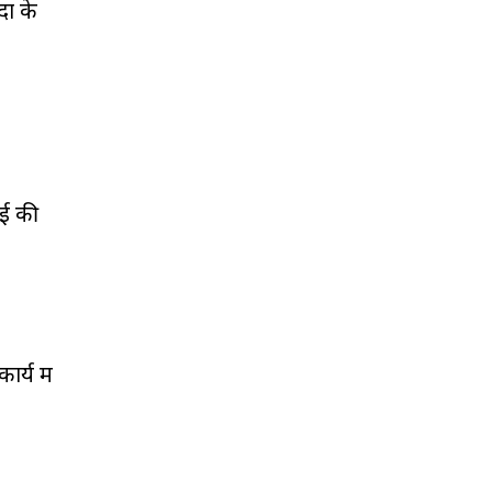
ों के
 ई की
र्य में