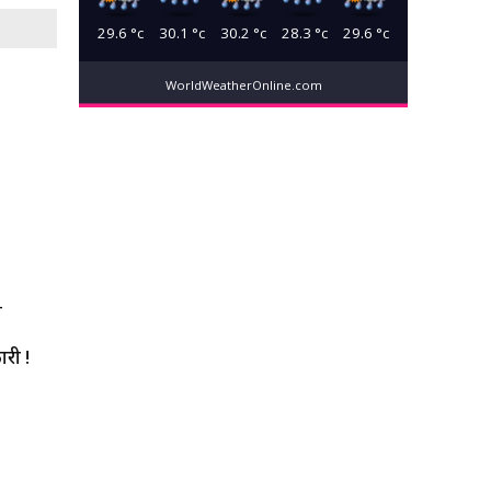
29.6
°c
30.1
°c
30.2
°c
28.3
°c
29.6
°c
WorldWeatherOnline.com
T
ारी !