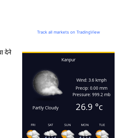
Track all markets on TradingView
ा देने
Kanpur
Wind: 3.6 kmph
Precip: 0.00 mm
Pressure: 999.2 mb
26.9
°c
Partly Cloudy
FRI
SAT
SUN
MON
TUE