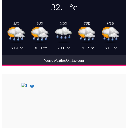
32.1
°c
SAT
SUN
MON
TUE
WED
30.4
°c
30.9
°c
29.6
°c
30.2
°c
30.5
°c
WorldWeatherOnline.com