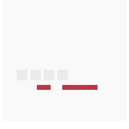
Join Us
Download ID Card
ABOUT US
CONTACT
DISCLAIMER
TERMS AND CONDITION
PRIVACY POLICY
CCPA AND GDPR PRIVACY POLICY