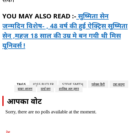
YOU MAY ALSO READ :-
सुष्मिता सेन
जन्मदिन विशेष- , 48 वर्ष की हुई ऐक्ट्रिस सुष्मिता
सेन ,महज 18 साल की उम्र मे बन गयी थी मिस
यूनिवर्स !
TAGS
JOSS BUTLER
STEVE SMITH
एलेक्स कैरी
टेंबा बवूमा
बाबर आजम
वर्ल्ड कप
शाकिब अल हसन
आपका वोट
Sorry, there are no polls available at the moment.
देश