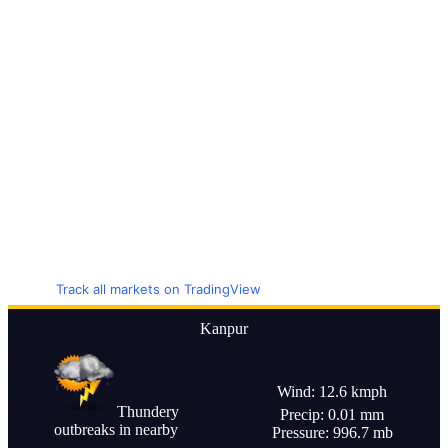
Track all markets on TradingView
Kanpur
Wind: 12.6 kmph
Thundery
Precip: 0.01 mm
outbreaks in nearby
Pressure: 996.7 mb