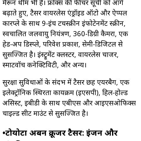
मैरून थीम भी है। फ्रोंक्स की फीचर सूची को आगे
बढ़ाते हुए, टैसर वायरलेस एंड्रॉइड ऑटो और ऐप्पल
कारप्ले के साथ 9-इंच टचस्क्रीन इंफोटेनमेंट स्क्रीन,
स्वचालित जलवायु नियंत्रण, 360-डिग्री कैमरा, एक
हेड-अप डिस्प्ले, परिवेश प्रकाश, सेमी-डिजिटल से
सुसज्जित है। इंस्ट्रूमेंट क्लस्टर, वायरलेस चार्जर,
स्मार्टवॉच कनेक्टिविटी, और अन्य।
सुरक्षा सुविधाओं के संदर्भ में टैसर छह एयरबैग, एक
इलेक्ट्रॉनिक स्थिरता कार्यक्रम (ईएसपी), हिल-होल्ड
असिस्ट, ईबीडी के साथ एबीएस और आईएसओफिक्स
चाइल्ड सीट माउंट से सुसज्जित है।
•टोयोटा अर्बन क्रूजर टैसर: इंजन और