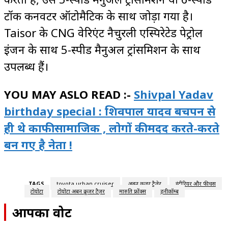
टॉर्क कनवर्टर ऑटोमैटिक के साथ जोड़ा गया है।
Taisor के CNG वेरिएंट नैचुरली एस्पिरेटेड पेट्रोल
इंजन के साथ 5-स्पीड मैनुअल ट्रांसमिशन के साथ
उपलब्ध हैं।
YOU MAY ASLO READ :-
Shivpal Yadav
birthday special : शिवपाल यादव बचपन से
ही थे काफी सामाजिक , लोगों की मदद करते-करते
बन गए है नेता !
TAGS
toyota urban cruiser
अर्बन क्रूज़र टैजेर
इंटीरियर और फीचर्स
टोयोटा
टोयोटा अर्बन क्रूजर टैज़र
मारुति फ्रोंक्स
हनीकॉम्ब
आपका वोट