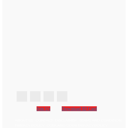
Join Us
Download ID Card
ABOUT US
CONTACT
DISCLAIMER
TERMS AND CONDITION
PRIVACY POLICY
CCPA AND GDPR PRIVACY POLICY