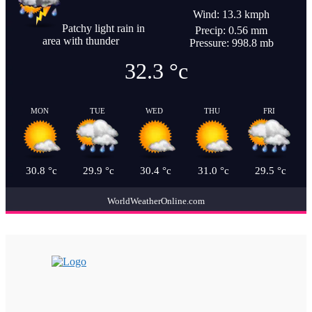
Wind: 13.3 kmph
Patchy light rain in
Precip: 0.56 mm
area with thunder
Pressure: 998.8 mb
32.3
°c
MON
TUE
WED
THU
FRI
30.8
°c
29.9
°c
30.4
°c
31.0
°c
29.5
°c
WorldWeatherOnline.com