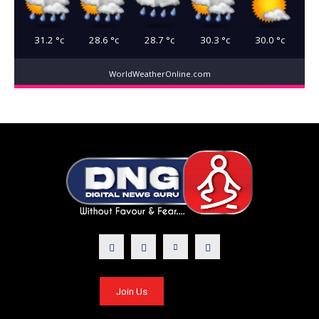
31.2
°c
28.6
°c
28.7
°c
30.3
°c
30.0
°c
WorldWeatherOnline.com
Join Us