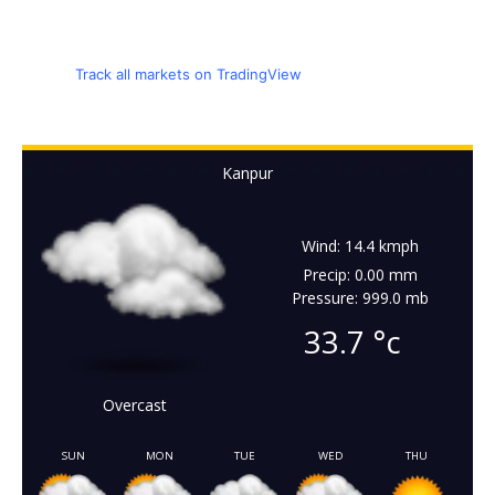
Track all markets on TradingView
Kanpur
Wind: 14.4 kmph
Precip: 0.00 mm
Pressure: 999.0 mb
33.7
°c
Overcast
SUN
MON
TUE
WED
THU