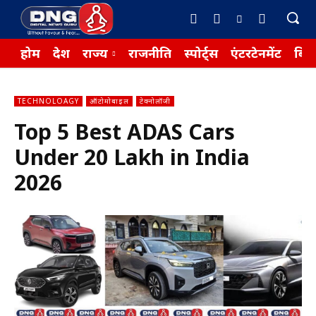
होम
देश
राज्य
राजनीति
स्पोर्ट्स
एंटरटेनमेंट
बिज़
TECHNOLOAGY
ऑटोमोबाइल
टेक्नोलॉजी
Top 5 Best ADAS Cars
Under ₹20 Lakh in India
2026