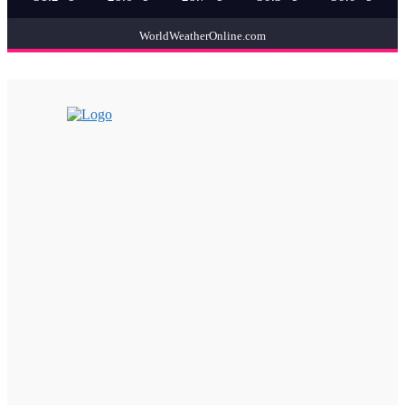
WorldWeatherOnline.com