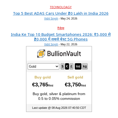
TECHNOLOAGY
Top 5 Best ADAS Cars Under ₹20 Lakh in India 2026
Vidit Singh
-
May 24, 2026
गैजेट्स
India Ke Top 10 Budget Smartphones 2026: ₹15,000 से
₹20,000 में सबसे बेस्ट 5G Phones
Vidit Singh
-
May 22, 2026