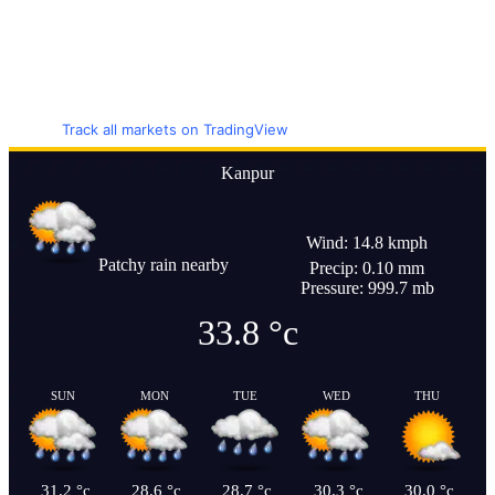
Track all markets on TradingView
Kanpur
Wind: 14.8 kmph
Patchy rain nearby
Precip: 0.10 mm
Pressure: 999.7 mb
33.8
°c
SUN
MON
TUE
WED
THU
31.2
°c
28.6
°c
28.7
°c
30.3
°c
30.0
°c