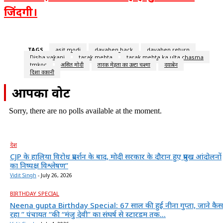
जिंदगी।
TAGS
asit modi
dayaben back
dayaben return
Disha vakani
tarak mehta
tarak mehta ka ulta chasma
tmkoc
असित मोदी
तारक मेहता का उल्टा चश्मा
दयाबेन
दिशा वकानी
आपका वोट
Sorry, there are no polls available at the moment.
देश
CJP के हालिया विरोध प्रदर्शन के बाद, मोदी सरकार के दौरान हुए प्रमुख आंदोलनों
का निष्पक्ष विश्लेषण”
Vidit Singh
-
July 26, 2026
BIRTHDAY SPECIAL
Neena gupta Birthday Special: 67 साल की हुईं नीना गुप्ता, जाने कैस
रहा ” पंचायत “की “मंजु देवी” का संघर्ष से स्टारडम तक...