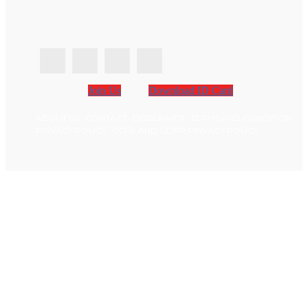
Join Us
Download ID Card
ABOUT US
CONTACT
DISCLAIMER
TERMS AND CONDITION
PRIVACY POLICY
CCPA AND GDPR PRIVACY POLICY