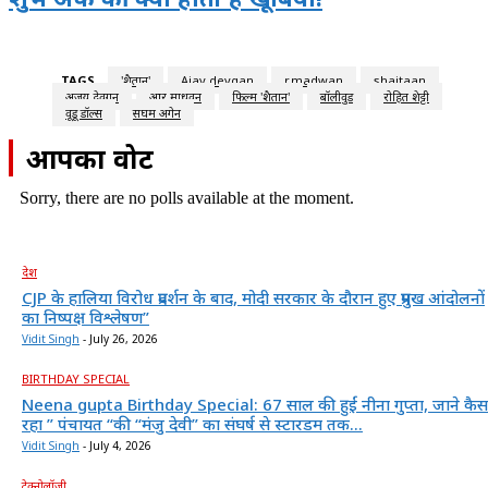
TAGS
'शैतान'
Ajay devgan
r.madwan
shaitaan
अजय देवगन
आर.माधवन
फिल्म 'शैतान'
बॉलीवुड
रोहित शेट्टी
वूडू डॉल्स
सिंघम अगेन
आपका वोट
Sorry, there are no polls available at the moment.
देश
CJP के हालिया विरोध प्रदर्शन के बाद, मोदी सरकार के दौरान हुए प्रमुख आंदोलनों
का निष्पक्ष विश्लेषण”
Vidit Singh
-
July 26, 2026
BIRTHDAY SPECIAL
Neena gupta Birthday Special: 67 साल की हुईं नीना गुप्ता, जाने कैस
रहा ” पंचायत “की “मंजु देवी” का संघर्ष से स्टारडम तक...
Vidit Singh
-
July 4, 2026
टेक्नोलॉजी