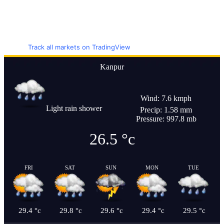
Track all markets on TradingView
Kanpur
Wind: 7.6 kmph
Light rain shower
Precip: 1.58 mm
Pressure: 997.8 mb
26.5
°c
FRI
SAT
SUN
MON
TUE
29.4
°c
29.8
°c
29.6
°c
29.4
°c
29.5
°c