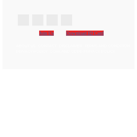
Join Us
Download ID Card
ABOUT US
CONTACT
DISCLAIMER
TERMS AND CONDITION
PRIVACY POLICY
CCPA AND GDPR PRIVACY POLICY