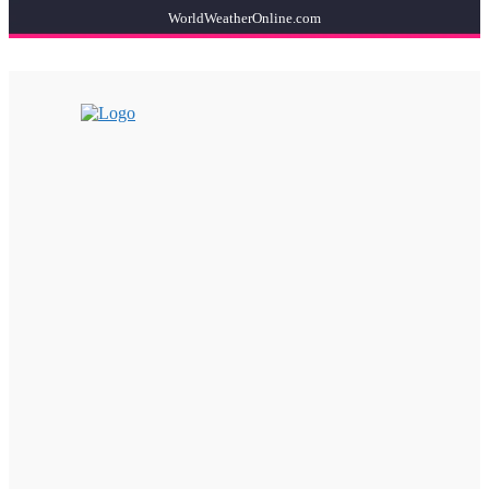
WorldWeatherOnline.com