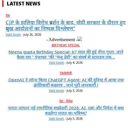
LATEST NEWS
देश
CJP के हालिया विरोध प्रदर्शन के बाद, मोदी सरकार के दौरान हुए
प्रमुख आंदोलनों का निष्पक्ष विश्लेषण”
Vidit Singh
-
July 26, 2026
- Advertisement -
BIRTHDAY SPECIAL
Neena gupta Birthday Special: 67 साल की हुईं नीना गुप्ता, जाने
कैसा रहा ” पंचायत “की “मंजु देवी” का संघर्ष से स्टारडम तक...
Vidit Singh
-
July 4, 2026
टेक्नोलॉजी
OpenAI ने लॉन्च किया ChatGPT Agent: AI की दुनिया में आया नया
क्रांतिकारी बदलाव , जाने पूरी जानकारी !
Vidit Singh
-
July 3, 2026
देश - विदेश
भारत-जापान नई रणनीतिक साझेदारी 2026: AI, रक्षा और निवेश में क्या
बदलेगा भारत का भविष्य?
Vidit Singh
-
July 3, 2026