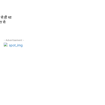
े ही था
त से
- Advertisement -