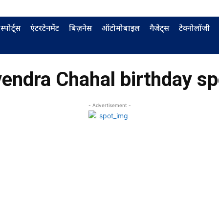
स्पोर्ट्स
एंटरटेनमेंट
बिज़नेस
ऑटोमोबाइल
गैजेट्स
टेक्नोलॉजी
endra Chahal birthday sp
- Advertisement -