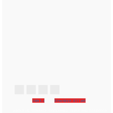
Join Us
Download ID Card
ABOUT US
CONTACT
DISCLAIMER
TERMS AND CONDITION