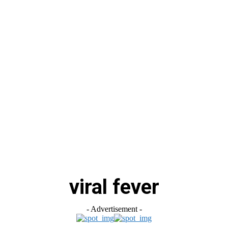
स
ऑटोमोबाइल
गैजेट्स
टेक्नोलॉजी
फेक न्यूज़ अलर्ट
राशिफल
viral fever
- Advertisement -