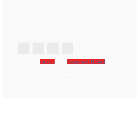
Join Us
Download ID Card
ABOUT US
CONTACT
DISCLAIMER
TERMS AND CONDITION
PRIVACY POLICY
CCPA AND GDPR PRIVACY POLICY