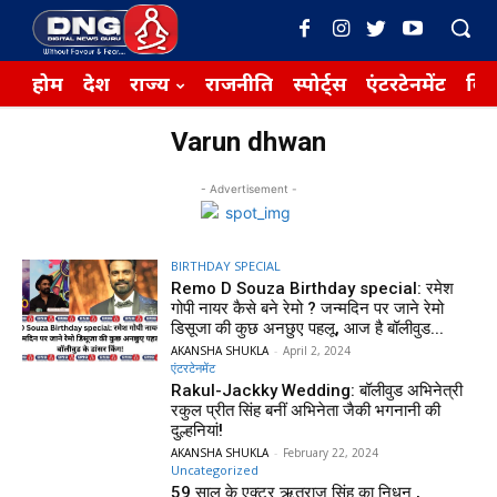
होम
देश
राज्य
राजनीति
स्पोर्ट्स
एंटरटेनमेंट
बिज़
Varun dhwan
- Advertisement -
BIRTHDAY SPECIAL
Remo D Souza Birthday special: रमेश
गोपी नायर कैसे बने रेमो ? जन्मदिन पर जाने रेमो
डिसूजा की कुछ अनछुए पहलू, आज है बॉलीवुड...
AKANSHA SHUKLA
-
April 2, 2024
एंटरटेनमेंट
Rakul-Jackky Wedding: बॉलीवुड अभिनेत्री
रकुल प्रीत सिंह बनीं अभिनेता जैकी भगनानी की
दुल्हनियां!
AKANSHA SHUKLA
-
February 22, 2024
Uncategorized
59 साल के एक्टर ऋतुराज सिंह का निधन ,